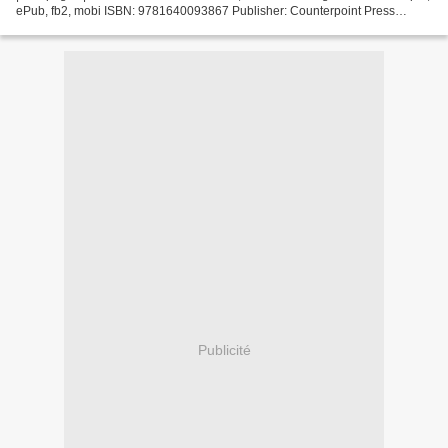
ePub, fb2, mobi ISBN: 9781640093867 Publisher: Counterpoint Press
Download China Dream Download books on ipad...
Publicité