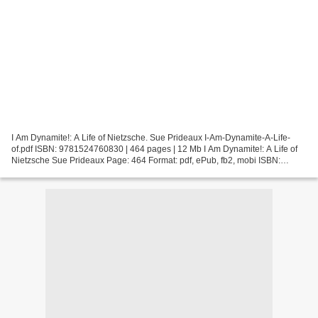
I Am Dynamite!: A Life of Nietzsche. Sue Prideaux I-Am-Dynamite-A-Life-
of.pdf ISBN: 9781524760830 | 464 pages | 12 Mb I Am Dynamite!: A Life of
Nietzsche Sue Prideaux Page: 464 Format: pdf, ePub, fb2, mobi ISBN:
9781524760830 Publisher: Crown/Archetype...