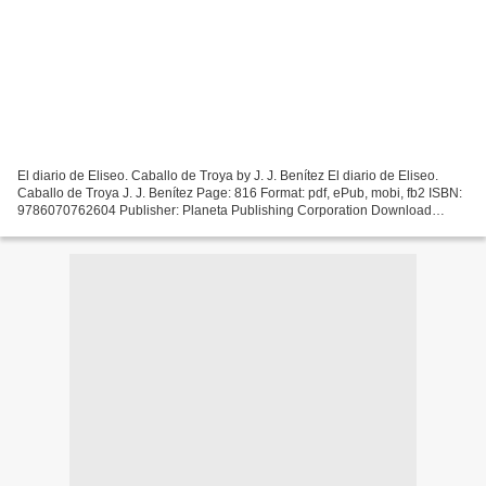
El diario de Eliseo. Caballo de Troya by J. J. Benítez El diario de Eliseo.
Caballo de Troya J. J. Benítez Page: 816 Format: pdf, ePub, mobi, fb2 ISBN:
9786070762604 Publisher: Planeta Publishing Corporation Download
eBook Download Ebooks for android...