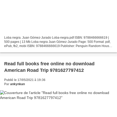
Loba negra. Juan Gómez-Jurado Loba-negra.pdf ISBN: 9788466666619 |
500 pages | 13 Mb Loba negra Juan Gómez-Jurado Page: 500 Format: pdf,
ePub, fb2, mobi ISBN: 9788466666619 Publisher: Penguin Random House
Grupo Editorial España Download Loba negra Ebook...
Read full books free online no download
American Road Trip 9781627797412
Publié le 17/05/2021 à 19:36
Par
ankynkan