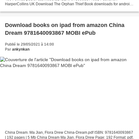
HarperCollins UK Download The Orphan Thief Book downloads for android
tablet The Orphan Thief English version by Glynis...
Download books on ipad from amazon China
Dream 9781640093867 MOBI ePub
Publié le 29/05/2021 à 14:00
Par
ankynkan
China Dream. Ma Jian, Flora Drew China-Dream.pdf ISBN: 9781640093867
| 192 pages | 5 Mb China Dream Ma Jian, Flora Drew Page: 192 Format: pdf,