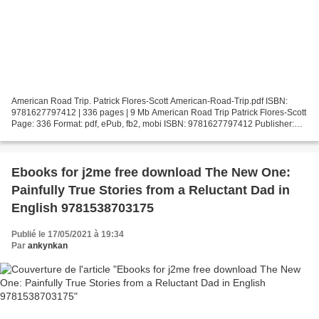
American Road Trip. Patrick Flores-Scott American-Road-Trip.pdf ISBN:
9781627797412 | 336 pages | 9 Mb American Road Trip Patrick Flores-Scott
Page: 336 Format: pdf, ePub, fb2, mobi ISBN: 9781627797412 Publisher:
Henry Holt and Co. (BYR) Download American...
Ebooks for j2me free download The New One:
Painfully True Stories from a Reluctant Dad in
English 9781538703175
Publié le 17/05/2021 à 19:34
Par
ankynkan