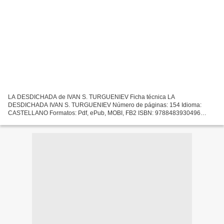
LA DESDICHADA de IVAN S. TURGUENIEV Ficha técnica LA
DESDICHADA IVAN S. TURGUENIEV Número de páginas: 154 Idioma:
CASTELLANO Formatos: Pdf, ePub, MOBI, FB2 ISBN: 9788483930496
Editorial: PAGINAS DE ESPUMA Año de edición: 2010 Descargar eBook
gratis Descarga...