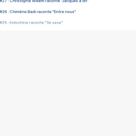
#27 : Christophe Willem raconte "Jacques a dit"
#26 : Chimène Badi raconte "Entre nous"
#25 : Indochine raconte "3e sexe"
#24 : Zaho raconte "C'est chelou"
#23 : Patrick Bruel raconte "Au café des délices"
#22 : Kyo raconte "Le chemin"
#21 : Nolwenn Leroy raconte "Cassé"
#20 : Patrick Hernandez raconte "Born to be alive"
#19 : Lorie raconte "Près de moi"
#18 : Michael Jones raconte "A nos actes manqués" (avec Jean-Jacque
#17 : Khaled raconte "Aïcha"
#16 : Corneille raconte "Parce qu'on vient de loin"
#15 : Indochine raconte "L'aventurier"