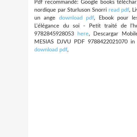
Pdf recommandé: Google books télécharg
nordique par Sturluson Snorri
read pdf
, L
un ange
download pdf
, Ebook pour les
L'élégance du soi - Petit traité de
9782845928053
here
, Descargar Mob
MESIAS DJVU PDF 9788422021070 in
download pdf
,