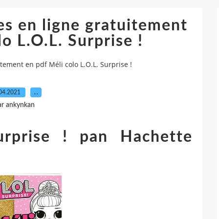
es en ligne gratuitement
o L.O.L. Surprise !
tement en pdf Méli colo L.O.L. Surprise !
04.2021
…
ar ankynkan
urprise ! pan Hachette