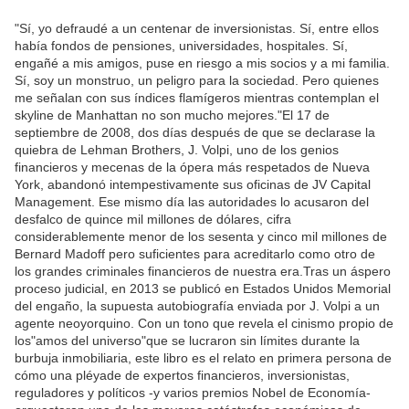
"Sí, yo defraudé a un centenar de inversionistas. Sí, entre ellos
había fondos de pensiones, universidades, hospitales. Sí,
engañé a mis amigos, puse en riesgo a mis socios y a mi familia.
Sí, soy un monstruo, un peligro para la sociedad. Pero quienes
me señalan con sus índices flamígeros mientras contemplan el
skyline de Manhattan no son mucho mejores."El 17 de
septiembre de 2008, dos días después de que se declarase la
quiebra de Lehman Brothers, J. Volpi, uno de los genios
financieros y mecenas de la ópera más respetados de Nueva
York, abandonó intempestivamente sus oficinas de JV Capital
Management. Ese mismo día las autoridades lo acusaron del
desfalco de quince mil millones de dólares, cifra
considerablemente menor de los sesenta y cinco mil millones de
Bernard Madoff pero suficientes para acreditarlo como otro de
los grandes criminales financieros de nuestra era.Tras un áspero
proceso judicial, en 2013 se publicó en Estados Unidos Memorial
del engaño, la supuesta autobiografía enviada por J. Volpi a un
agente neoyorquino. Con un tono que revela el cinismo propio de
los"amos del universo"que se lucraron sin límites durante la
burbuja inmobiliaria, este libro es el relato en primera persona de
cómo una pléyade de expertos financieros, inversionistas,
reguladores y políticos -y varios premios Nobel de Economía-