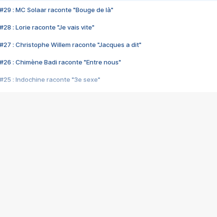
#29 : MC Solaar raconte "Bouge de là"
28 : Lorie raconte "Je vais vite"
#27 : Christophe Willem raconte "Jacques a dit"
#26 : Chimène Badi raconte "Entre nous"
#25 : Indochine raconte "3e sexe"
#24 : Zaho raconte "C'est chelou"
#23 : Patrick Bruel raconte "Au café des délices"
#22 : Kyo raconte "Le chemin"
#21 : Nolwenn Leroy raconte "Cassé"
#20 : Patrick Hernandez raconte "Born to be alive"
#19 : Lorie raconte "Près de moi"
#18 : Michael Jones raconte "A nos actes manqués" (avec Jean-Jacque