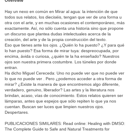
Overview
Hay un nexo en común en Mirar al agua: la intención de que
todos sus relatos, los dieciséis, tengan que ver de una forma u
otra con el arte, y en muchas ocasiones el contemporáneo, más
exactamente. Así, no sólo cuenta una historia sino que propone
un discurso que plantea dudas intelectuales acerca de la
creación, del arte y de la propia construcción del texto.
Eso que tienes ante los ojos. ¿Quién lo ha puesto? ¿Y para qué
lo han puesto? Esa forma de mirar tuya: despreocupada, por
encima, ávida o curiosa, ¿quién te la ha enseñado? Nuestros
ojos son nuestra primera costumbre. Los túneles por donde
entran.
Ha dicho Miguel Cereceda: Uno no puede ver que no puede ver
lo que no puede ver . Pero ¿podemos acceder a otra forma de
mirar? ¿Existe la manera de que encontremos algo diferente,
verdadero, genuino, liberador? Las artes y la literatura nos
brindan, acaso, vías de conocimiento. Estos relatos quieren ser
lámparas, antes que espejos que sólo repiten lo que ya nos
cuentan. Buscan ser luces que limpien nuestros ojos.
Despertares.
PUBLICACIONES SIMILARES: Read online: Healing with DMSO:
The Complete Guide to Safe and Natural Treatments for