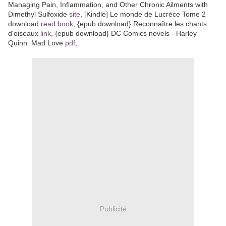
Managing Pain, Inflammation, and Other Chronic Ailments with
Dimethyl Sulfoxide
site
, [Kindle] Le monde de Lucrèce Tome 2
download
read book
, {epub download} Reconnaître les chants
d'oiseaux
link
, {epub download} DC Comics novels - Harley
Quinn: Mad Love
pdf
,
Publicité