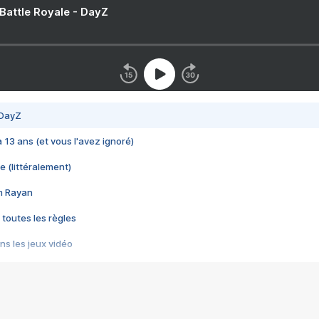
 Battle Royale - DayZ
 DayZ
 a 13 ans (et vous l'avez ignoré)
e (littéralement)
im Rayan
 toutes les règles
s les jeux vidéo
us choquant de Rockstar ? - Le scandale BULLY
e plus moche de Steam