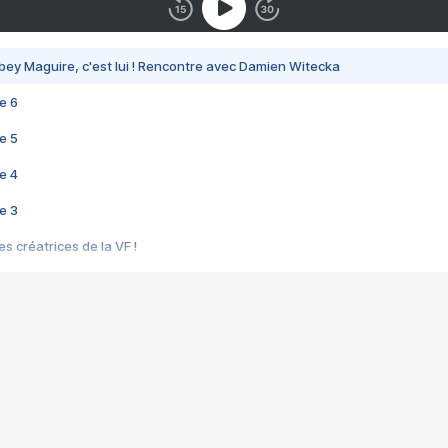
bey Maguire, c'est lui ! Rencontre avec Damien Witecka
e 6
e 5
e 4
e 3
s créatrices de la VF !
e 2
e 1
e Mektoub My Love arrive enfin ! Rencontre avec Shaïn Boumedine et Sal
i : après Toni en famille
elle réalise le bouleversant Dites lui que je l'aime