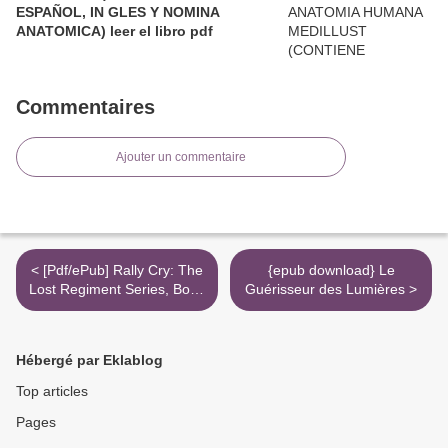
ESPAÑOL, IN GLES Y NOMINA
ANATOMICA) leer el libro pdf
Commentaires
Ajouter un commentaire
< [Pdf/ePub] Rally Cry: The
{epub download} Le
Lost Regiment Series, Book
Guérisseur des Lumières >
1 by William R. Forstchen
download ebook
Hébergé par Eklablog
Top articles
Pages