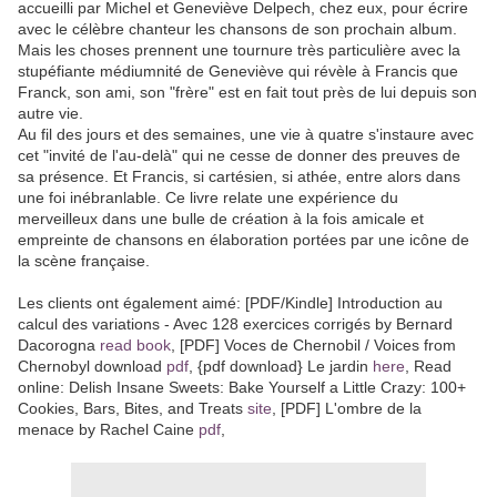
accueilli par Michel et Geneviève Delpech, chez eux, pour écrire
avec le célèbre chanteur les chansons de son prochain album.
Mais les choses prennent une tournure très particulière avec la
stupéfiante médiumnité de Geneviève qui révèle à Francis que
Franck, son ami, son "frère" est en fait tout près de lui depuis son
autre vie.
Au fil des jours et des semaines, une vie à quatre s'instaure avec
cet "invité de l'au-delà" qui ne cesse de donner des preuves de
sa présence. Et Francis, si cartésien, si athée, entre alors dans
une foi inébranlable. Ce livre relate une expérience du
merveilleux dans une bulle de création à la fois amicale et
empreinte de chansons en élaboration portées par une icône de
la scène française.
Les clients ont également aimé: [PDF/Kindle] Introduction au
calcul des variations - Avec 128 exercices corrigés by Bernard
Dacorogna
read book
, [PDF] Voces de Chernobil / Voices from
Chernobyl download
pdf
, {pdf download} Le jardin
here
, Read
online: Delish Insane Sweets: Bake Yourself a Little Crazy: 100+
Cookies, Bars, Bites, and Treats
site
, [PDF] L'ombre de la
menace by Rachel Caine
pdf
,