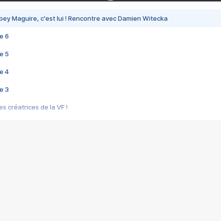
bey Maguire, c'est lui ! Rencontre avec Damien Witecka
e 6
e 5
e 4
e 3
s créatrices de la VF !
e 2
e 1
e Mektoub My Love arrive enfin ! Rencontre avec Shaïn Boumedine et Sal
i : après Toni en famille
elle réalise le bouleversant Dites lui que je l'aime
ais ! Rencontre autour de Vie privée de Rebecca Zlotowski