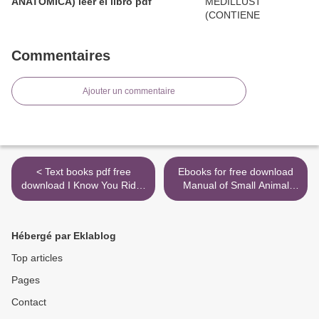
ANATOMICA) leer el libro pdf
Commentaires
Ajouter un commentaire
< Text books pdf free
Ebooks for free download
download I Know You Rider
Manual of Small Animal
DJVU iBook (English
Regional Anesthesia:
Edition)
Illustrated Anatomy for
Nerve Stimulation and
Hébergé par Eklablog
Ultrasound-Guided Nerve
Blocks >
Top articles
Pages
Contact