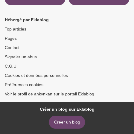
From the Shroud of Turin to
S BOOK (INT) in Spanish
the Veil of Manoppello
9781471577529 ePub CHM
iBook >
Hébergé par Eklablog
Top articles
Pages
Contact
Signaler un abus
C.G.U.
Cookies et données personnelles
Préférences cookies
Voir le profil de ankynkan sur le portail Eklablog
Créer un blog sur Eklablog
Créer un blog